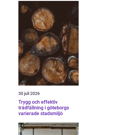
30 juli 2026
Trygg och effektiv
trädfällning i göteborgs
varierade stadsmiljö