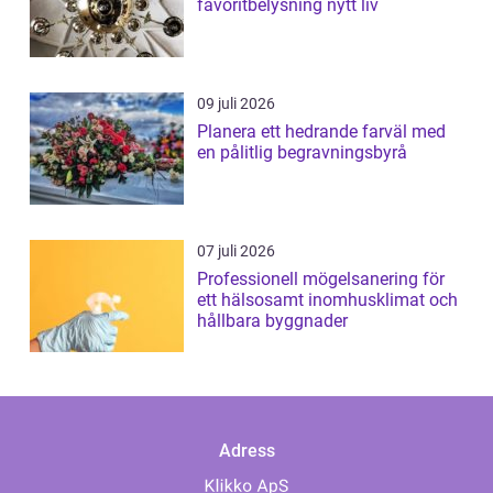
favoritbelysning nytt liv
09 juli 2026
Planera ett hedrande farväl med
en pålitlig begravningsbyrå
07 juli 2026
Professionell mögelsanering för
ett hälsosamt inomhusklimat och
hållbara byggnader
Adress