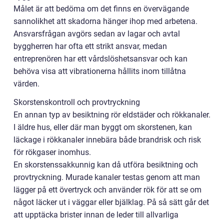
Målet är att bedöma om det finns en övervägande
sannolikhet att skadorna hänger ihop med arbetena.
Ansvarsfrågan avgörs sedan av lagar och avtal
byggherren har ofta ett strikt ansvar, medan
entreprenören har ett vårdslöshetsansvar och kan
behöva visa att vibrationerna hållits inom tillåtna
värden.
Skorstenskontroll och provtryckning
En annan typ av besiktning rör eldstäder och rökkanaler.
I äldre hus, eller där man byggt om skorstenen, kan
läckage i rökkanaler innebära både brandrisk och risk
för rökgaser inomhus.
En skorstenssakkunnig kan då utföra besiktning och
provtryckning. Murade kanaler testas genom att man
lägger på ett övertryck och använder rök för att se om
något läcker ut i väggar eller bjälklag. På så sätt går det
att upptäcka brister innan de leder till allvarliga