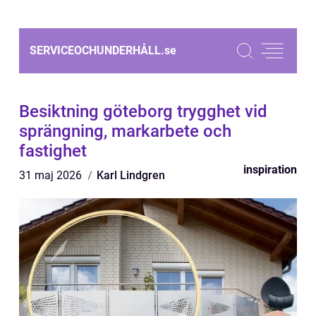
SERVICEOCHUNDERHÅLL.
se
Besiktning göteborg trygghet vid
sprängning, markarbete och
fastighet
inspiration
31 maj 2026
Karl Lindgren