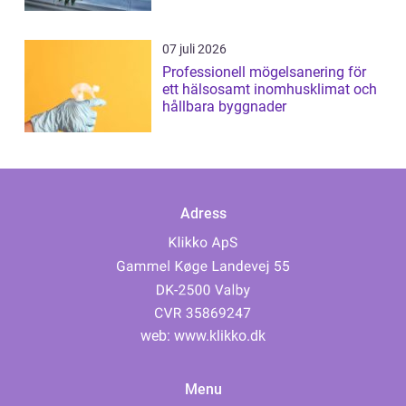
07 juli 2026
Professionell mögelsanering för
ett hälsosamt inomhusklimat och
hållbara byggnader
Adress
web:
www.klikko.dk
Menu