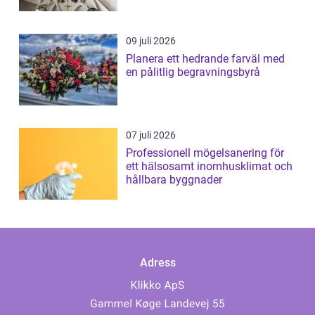
09 juli 2026
Planera ett hedrande farväl med
en pålitlig begravningsbyrå
07 juli 2026
Professionell mögelsanering för
ett hälsosamt inomhusklimat och
hållbara byggnader
Adress