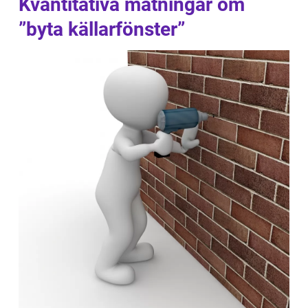
Kvantitativa mätningar om
”byta källarfönster”