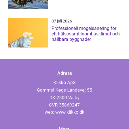
07 juli 2026
Professionell mögelsanering för
ett hälsosamt inomhusklimat och
hållbara byggnader
Adress
web:
www.klikko.dk