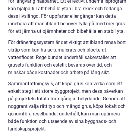
för långvarig hållbarhet. Ett effektivt underhållsprogram
kan hjälpa till att behålla ytan i bra skick och förlänga
dess livslängd. För uppfarter eller gångar kan detta
innebära att man ibland behöver fylla på med mer grus
för att jämna ut ojämnheter och bibehålla en stabil yta.
För dräneringssystem är det viktigt att ibland rensa bort
skräp som kan ha ackumulerats och blockerat
vattenflödet. Regelbundet underhåll säkerställer att
grusets funktion och estetik bevaras över tid, och
minskar både kostnader och arbete på lång sikt.
Sammanfattningsvis, att köpa grus kan verka som ett
enkelt steg i ett större byggprojekt, men dess påverkan
på projektets totala framgång är betydande. Genom att
noggrant välja rätt typ och mängd grus, köpa lokalt och
genomföra regelbundet underhåll, kan man optimera
både funktion och utseende av sina byggnads- och
landskapsprojekt.