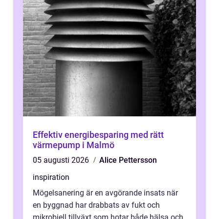
Effektiv energibesparing med rätt
värmepump i Malmö
05 augusti 2026
Alice Pettersson
inspiration
Mögelsanering är en avgörande insats när
en byggnad har drabbats av fukt och
mikrobiell tillväxt som hotar både hälsa och