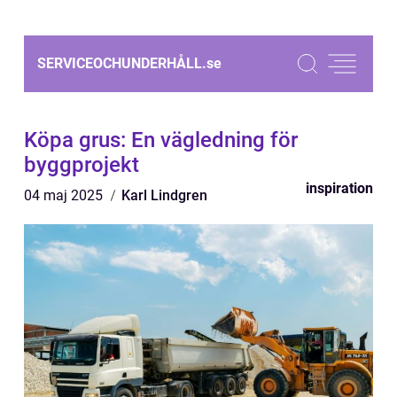
SERVICEOCHUNDERHÅLL.
se
Köpa grus: En vägledning för
byggprojekt
inspiration
04 maj 2025
Karl Lindgren