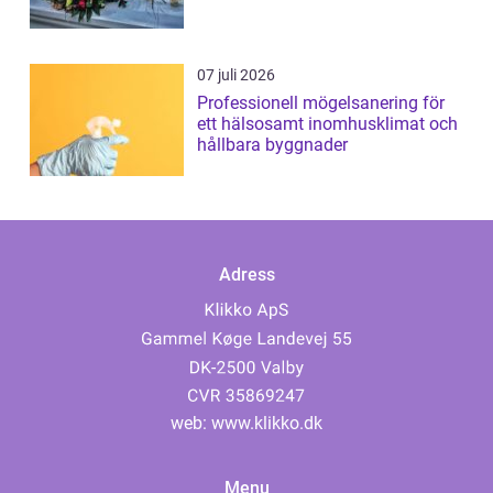
07 juli 2026
Professionell mögelsanering för
ett hälsosamt inomhusklimat och
hållbara byggnader
Adress
web:
www.klikko.dk
Menu