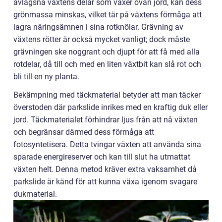
avlägsna växtens delar som växer ovan jord, kan dess
grönmassa minskas, vilket tär på växtens förmåga att
lagra näringsämnen i sina rotknölar. Grävning av
växtens rötter är också mycket vanligt; dock måste
grävningen ske noggrant och djupt för att få med alla
rotdelar, då till och med en liten växtbit kan slå rot och
bli till en ny planta.
Bekämpning med täckmaterial betyder att man täcker
överstoden där parkslide inrikes med en kraftig duk eller
jord. Täckmaterialet förhindrar ljus från att nå växten
och begränsar därmed dess förmåga att
fotosyntetisera. Detta tvingar växten att använda sina
sparade energireserver och kan till slut ha utmattat
växten helt. Denna metod kräver extra vaksamhet då
parkslide är känd för att kunna växa igenom svagare
dukmaterial.