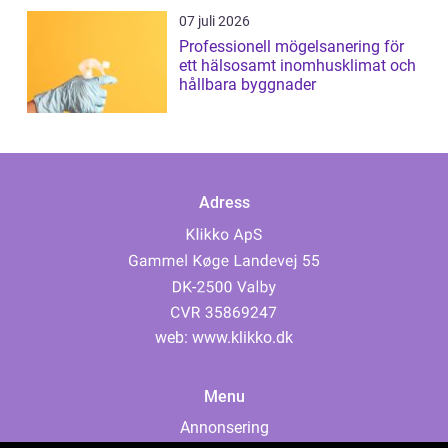
07 juli 2026
Professionell mögelsanering för
ett hälsosamt inomhusklimat och
hållbara byggnader
Adress
web:
www.klikko.dk
Menu
Annonsering