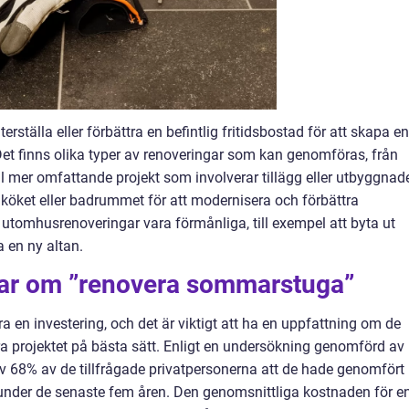
ställa eller förbättra en befintlig fritidsbostad för att skapa en
Det finns olika typer av renoveringar som kan genomföras, från
ll mer omfattande projekt som involverar tillägg eller utbyggnade
ra köket eller badrummet för att modernisera och förbättra
utomhusrenoveringar vara förmånliga, till exempel att byta ut
a en ny altan.
gar om ”renovera sommarstuga”
en investering, och det är viktigt att ha en uppfattning om de
ra projektet på bästa sätt. Enligt en undersökning genomförd av
68% av de tillfrågade privatpersonerna att de hade genomfört
nder de senaste fem åren. Den genomsnittliga kostnaden för e