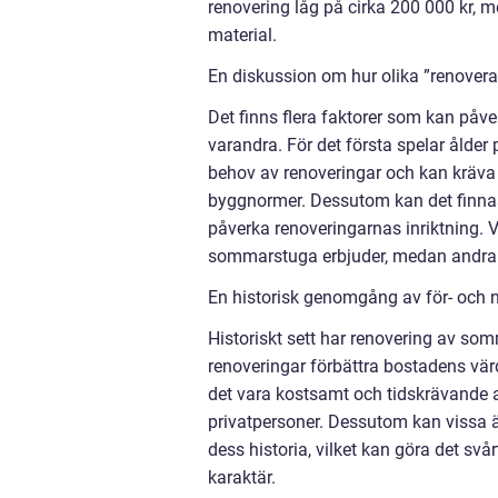
renovering låg på cirka 200 000 kr, m
material.
En diskussion om hur olika ”renovera
Det finns flera faktorer som kan påve
varandra. För det första spelar ålder 
behov av renoveringar och kan kräva 
byggnormer. Dessutom kan det finnas 
påverka renoveringarnas inriktning. 
sommarstuga erbjuder, medan andra k
En historisk genomgång av för- och
Historiskt sett har renovering av so
renoveringar förbättra bostadens vä
det vara kostsamt och tidskrävande 
privatpersoner. Dessutom kan vissa
dess historia, vilket kan göra det s
karaktär.