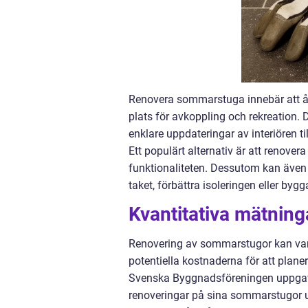
Renovera sommarstuga innebär att åter
plats för avkoppling och rekreation. 
enklare uppdateringar av interiören ti
Ett populärt alternativ är att renove
funktionaliteten. Dessutom kan även 
taket, förbättra isoleringen eller bygg
Kvantitativa mätnin
Renovering av sommarstugor kan vara 
potentiella kostnaderna för att plane
Svenska Byggnadsföreningen uppgav 
renoveringar på sina sommarstugor u