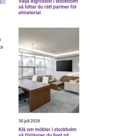
Välja elgrossist i stockholm
så hittar du rätt partner för
elmaterial
a
ka
30 juli 2026
Klä om möbler i stockholm
så förlänger du livet på