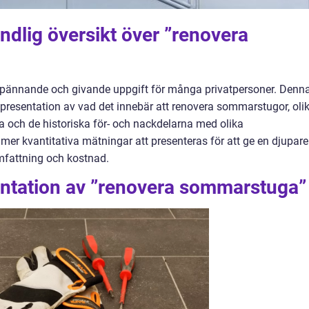
ndlig översikt över ”renovera
spännande och givande uppgift för många privatpersoner. Denn
presentation av vad det innebär att renovera sommarstugor, oli
a och de historiska för- och nackdelarna med olika
er kvantitativa mätningar att presenteras för att ge en djupare
omfattning och kostnad.
ntation av ”renovera sommarstuga”