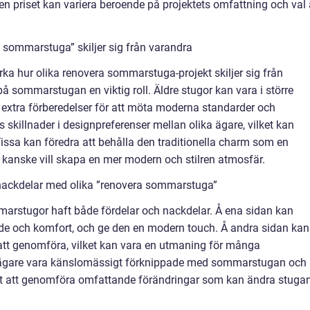
en priset kan variera beroende på projektets omfattning och val
 sommarstuga” skiljer sig från varandra
rka hur olika renovera sommarstuga-projekt skiljer sig från
på sommarstugan en viktig roll. Äldre stugor kan vara i större
extra förberedelser för att möta moderna standarder och
skillnader i designpreferenser mellan olika ägare, vilket kan
Vissa kan föredra att behålla den traditionella charm som en
anske vill skapa en mer modern och stilren atmosfär.
 nackdelar med olika ”renovera sommarstuga”
mmarstugor haft både fördelar och nackdelar. Å ena sidan kan
rde och komfort, och ge den en modern touch. Å andra sidan kan
att genomföra, vilket kan vara en utmaning för många
 ägare vara känslomässigt förknippade med sommarstugan och
vårt att genomföra omfattande förändringar som kan ändra stuga