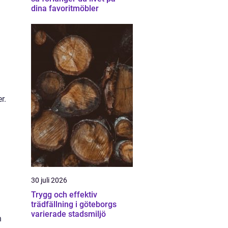
dina favoritmöbler
r.
30 juli 2026
Trygg och effektiv
trädfällning i göteborgs
varierade stadsmiljö
n