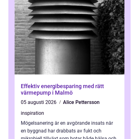
Effektiv energibesparing med rätt
värmepump i Malmö
05 augusti 2026
Alice Pettersson
inspiration
Mögelsanering är en avgörande insats när
en byggnad har drabbats av fukt och
mikrobiell tillväxt som hotar både hälsa och