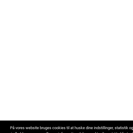
På vores website bruges cookies til at huske dine indstillinger, statistik o