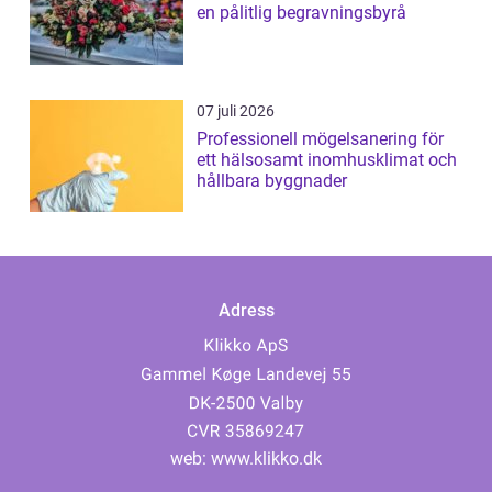
en pålitlig begravningsbyrå
07 juli 2026
Professionell mögelsanering för
ett hälsosamt inomhusklimat och
hållbara byggnader
Adress
web:
www.klikko.dk