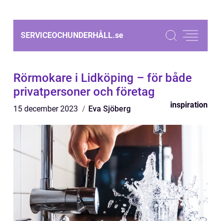
SERVICEOCHUNDERHÅLL.
se
Rörmokare i Lidköping – för både
privatpersoner och företag
inspiration
15 december 2023
Eva Sjöberg