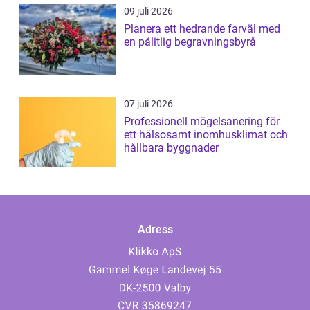
09 juli 2026
Planera ett hedrande farväl med
en pålitlig begravningsbyrå
07 juli 2026
Professionell mögelsanering för
ett hälsosamt inomhusklimat och
hållbara byggnader
Adress