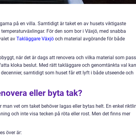
ingarna på en villa. Samtidigt är taket en av husets viktigaste
h temperaturväxlingar. För den som bor i Växjö, med snabba
valet av
Takläggare Växjö
och material avgörande för både
ppbyggt, när det är dags att renovera och vilka material som pas
tt fatta kloka beslut. Med rätt takläggare och genomtänkta val ka
era decennier, samtidigt som huset får ett lyft i både utseende och
enovera eller byta tak?
 man vet om taket behöver lagas eller bytas helt. En enkel riktli
inning och inte visa tecken på röta eller rost. Men det finns mer
es över är: