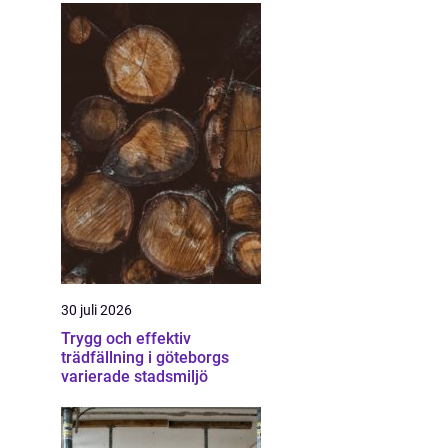
30 juli 2026
Trygg och effektiv
trädfällning i göteborgs
varierade stadsmiljö