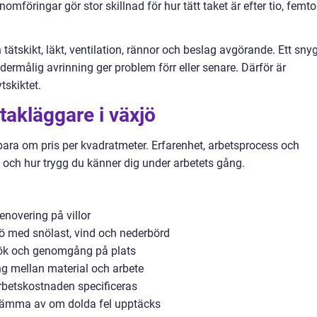
mföringar gör stor skillnad för hur tätt taket är efter tio, femt
tätskikt, läkt, ventilation, rännor och beslag avgörande. Ett sny
undermålig avrinning ger problem förr eller senare. Därför är
tskiktet.
 takläggare i växjö
 bara om pris per kvadratmeter. Erfarenhet, arbetsprocess och
t och hur trygg du känner dig under arbetets gång.
enovering på villor
jö med snölast, vind och nederbörd
esök och genomgång på plats
ing mellan material och arbete
betskostnaden specificeras
stämma av om dolda fel upptäcks