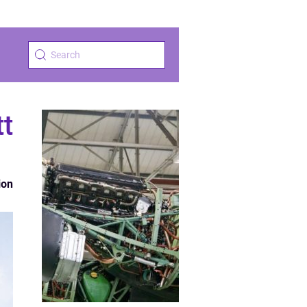
tt
ion