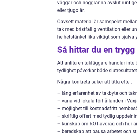
väggar och noggranna avslut runt geno
eller tjugo år.
Oavsett material är samspelet mellan 
tak med bristfällig ventilation eller 
helhetstänket lika viktigt som själva y
Så hittar du en trygg
Att anlita en takläggare handlar inte
tydlighet påverkar både slutresultate
Några konkreta saker att titta efter:
– lång erfarenhet av takbyte och takr
– vana vid lokala förhållanden i Väx
– möjlighet till kostnadsfritt hemb
– skriftlig offert med tydlig uppdeln
– kunskap om ROT-avdrag och hur ar
– beredskap att pausa arbetet och 