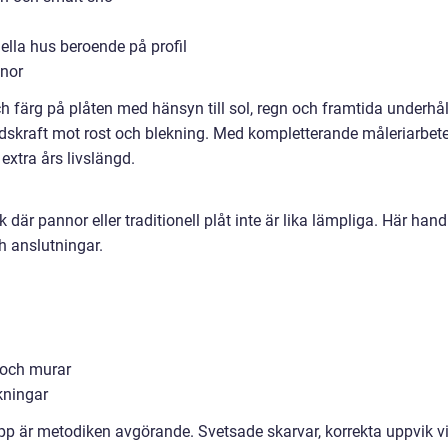
lla hus beroende på profil
nnor
ch färg på plåten med hänsyn till sol, regn och framtida underhål
ndskraft mot rost och blekning. Med kompletterande måleriarbet
 extra års livslängd.
är pannor eller traditionell plåt inte är lika lämpliga. Här hand
h anslutningar.
r och murar
kningar
pp är metodiken avgörande. Svetsade skarvar, korrekta uppvik v