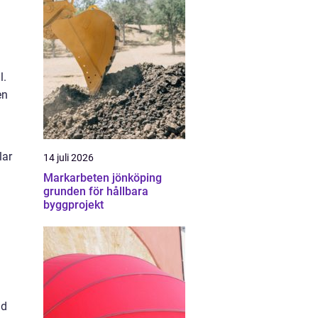
l.
en
lar
14 juli 2026
Markarbeten jönköping
grunden för hållbara
byggprojekt
id