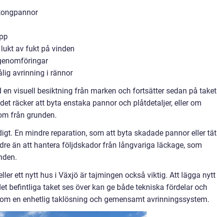
betongpannor
app
 lukt av fukt på vinden
r genomföringar
lig avrinning i rännor
 en visuell besiktning från marken och fortsätter sedan på taket
et räcker att byta enstaka pannor och plåtdetaljer, eller om
 om från grunden.
idigt. En mindre reparation, som att byta skadade pannor eller tä
ndre än att hantera följdskador från långvariga läckage, som
nden.
ler ett nytt hus i Växjö är tajmingen också viktig. Att lägga nytt
t befintliga taket ses över kan ge både tekniska fördelar och
genom en enhetlig taklösning och gemensamt avrinningssystem.