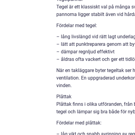
Tegel är ett klassiskt val på många sv
pannorna ligger stabilt även vid hår
Fördelar med tegel:
– lång livslängd vid rätt lagt underla
– lätt att punktreparera genom att b
– dämpar regnljud effektivt
– åldras ofta vackert och ger ett tidlö
När en takläggare byter tegeltak ser h
ventilation. En uppgraderad underkon
vinden.
Plåttak
Plåttak finns i olika utföranden, från 
tegel och lämpar sig bra både för nyb
Fördelar med plåttak:
– låg vikt och snabb avrinning av re