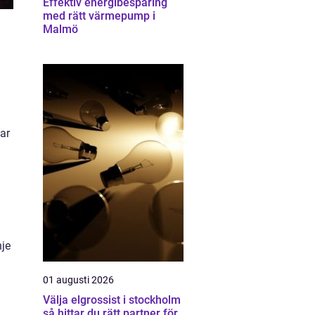
Effektiv energibesparing
med rätt värmepump i
Malmö
sar
n
nje
01 augusti 2026
Välja elgrossist i stockholm
så hittar du rätt partner för