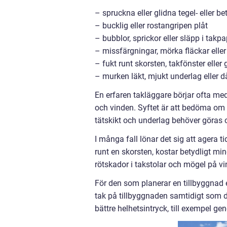
– spruckna eller glidna tegel- eller 
– bucklig eller rostangripen plåt
– bubblor, sprickor eller släpp i takp
– missfärgningar, mörka fläckar eller
– fukt runt skorsten, takfönster elle
– murken läkt, mjukt underlag eller då
En erfaren takläggare börjar ofta med
och vinden. Syftet är att bedöma om d
tätskikt och underlag behöver göras
I många fall lönar det sig att agera t
runt en skorsten, kostar betydligt mi
rötskador i takstolar och mögel på vi
För den som planerar en tillbyggnad el
tak på tillbyggnaden samtidigt som de
bättre helhetsintryck, till exempel 