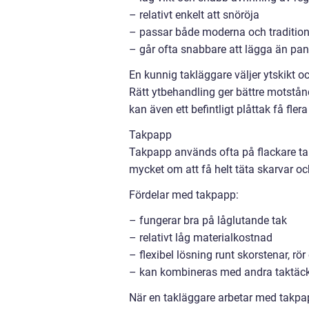
– relativt enkelt att snöröja
– passar både moderna och traditione
– går ofta snabbare att lägga än pa
En kunnig takläggare väljer ytskikt o
Rätt ytbehandling ger bättre motstå
kan även ett befintligt plåttak få flera
Takpapp
Takpapp används ofta på flackare tak d
mycket om att få helt täta skarvar oc
Fördelar med takpapp:
– fungerar bra på låglutande tak
– relativt låg materialkostnad
– flexibel lösning runt skorstenar, rö
– kan kombineras med andra taktäc
När en takläggare arbetar med takpa