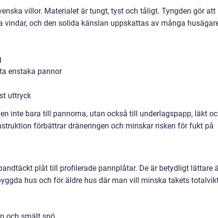
enska villor. Materialet är tungt, tyst och tåligt. Tyngden gör att
da vindar, och den solida känslan uppskattas av många husägare
g
yta enstaka pannor
st uttryck
en inte bara till pannorna, utan också till underlagspapp, läkt o
struktion förbättrar dräneringen och minskar risken för fukt på
bandtäckt plåt till profilerade pannplåtar. De är betydligt lättare 
yggda hus och för äldre hus där man vill minska takets totalvikt
gn och smält snö