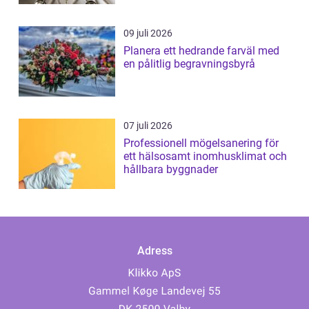
09 juli 2026
Planera ett hedrande farväl med
en pålitlig begravningsbyrå
07 juli 2026
Professionell mögelsanering för
ett hälsosamt inomhusklimat och
hållbara byggnader
Adress