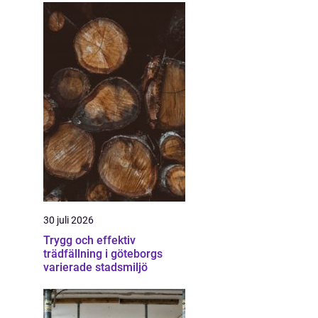
30 juli 2026
Trygg och effektiv
trädfällning i göteborgs
varierade stadsmiljö