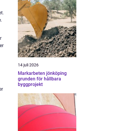
t.
e.
r
er
14 juli 2026
Markarbeten jönköping
grunden för hållbara
byggprojekt
er