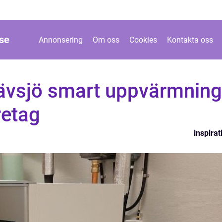
se
Annonsering
Om oss
Cookies
Kontakta oss
vsjö smart uppvärmning
retag
inspirat