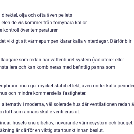
irektel, olja och ofta även pellets
 elen delvis kommer från förnybara källor
 kontroll över temperaturen
et viktigt att värmepumpen klarar kalla vinterdagar. Därför blir
laägare som redan har vattenburet system (radiatorer eller
t installera och kan kombineras med befintlig panna som
ibrunn men ger mycket stabil effekt, även under kalla perioder
ljshus och mindre kommersiella fastigheter.
alternativ i moderna, välisolerade hus där ventilationen redan ä
 luft som annars skulle ventileras ut.
ningar, husets energibehov, nuvarande värmesystem och budget.
kning är därför en viktig startpunkt innan beslut.