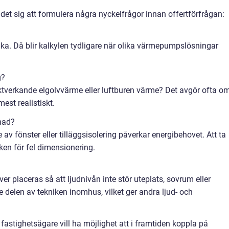
 det sig att formulera några nyckelfrågor innan offertförfrågan:
baka. Då blir kalkylen tydligare när olika värmepumpslösningar
g?
ektverkande elgolvvärme eller luftburen värme? Det avgör ofta o
mest realistiskt.
gnad?
av fönster eller tilläggsisolering påverkar energibehovet. Att ta
sken för fel dimensionering.
 placeras så att ljudnivån inte stör uteplats, sovrum eller
 delen av tekniken inomhus, vilket ger andra ljud- och
l fastighetsägare vill ha möjlighet att i framtiden koppla på