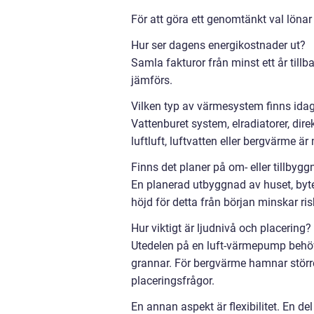
För att göra ett genomtänkt val lönar
Hur ser dagens energikostnader ut?
Samla fakturor från minst ett år till
jämförs.
Vilken typ av värmesystem finns ida
Vattenburet system, elradiatorer, dir
luftluft, luftvatten eller bergvärme är 
Finns det planer på om- eller tillbyg
En planerad utbyggnad av huset, byte 
höjd för detta från början minskar ri
Hur viktigt är ljudnivå och placering?
Utedelen på en luft-värmepump behöver
grannar. För bergvärme hamnar större
placeringsfrågor.
En annan aspekt är flexibilitet. En de