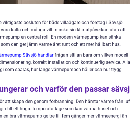
e viktigaste besluten för både villaägare och företag i Sävsjö.
n vara kalla och många vill minska sin klimatpåverkan utan att
värmepump en central roll. En modern värmepump kan sänka
 som den ger jämn värme året runt och ett mer hållbart hus.
ärmepump Sävsjö handlar
frågan sällan bara om vilken modell
 dimensionering, korrekt installation och kontinuerlig service. All
rgi som sparas, hur länge värmepumpen håller och hur trygg
ngerar och varför den passar sävs
 för att skapa den genom förbränning. Den hämtar värme från luf
rgin till ett högre temperaturläge som kan värma huset och
an en bra värmepump ge tre till fem gånger mer värmeenergi än