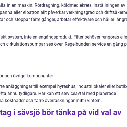
älla in en maskin. Rördragning, köldmediekrets, inställningen av
 panna eller elpatron allt påverkar verkningsgrad och driftsäkerhe
ar och stoppar färre gånger, arbetar effektivare och håller längr
skt system, inte en engångsprodukt. Filter behöver rengöras elle
och cirkulationspumpar ses över. Regelbunden service en gång p
sor och övriga komponenter
e anläggningar till exempel hyreshus, industrilokaler eller butik
ofta ännu tydligare. Här kan ett serviceavtal med planerade
ra kostnader och färre överraskningar mitt i vintern.
ag i sävsjö bör tänka på vid val av