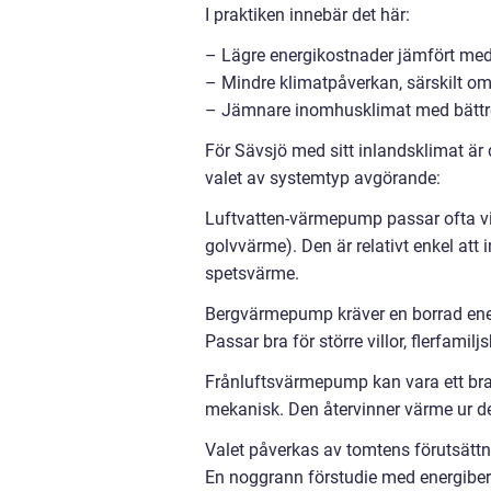
I praktiken innebär det här:
– Lägre energikostnader jämfört med d
– Mindre klimatpåverkan, särskilt om
– Jämnare inomhusklimat med bättre
För Sävsjö med sitt inlandsklimat är d
valet av systemtyp avgörande:
Luftvatten-värmepump passar ofta vil
golvvärme). Den är relativt enkel at
spetsvärme.
Bergvärmepump kräver en borrad energ
Passar bra för större villor, flerfami
Frånluftsvärmepump kan vara ett bra 
mekanisk. Den återvinner värme ur den
Valet påverkas av tomtens förutsätt
En noggrann förstudie med energiberä