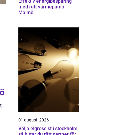
Effektiv energibesparing
med rätt värmepump i
Malmö
a
jö
t,
01 augusti 2026
Välja elgrossist i stockholm
så hittar du rätt partner för