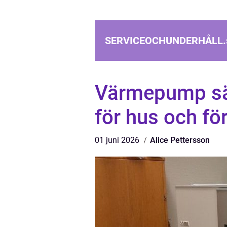
SERVICEOCHUNDERHÅLL.
Värmepump sä
för hus och fö
01 juni 2026
Alice Pettersson