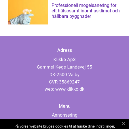
Professionell mögelsanering för
ett hälsosamt inomhusklimat och
hållbara byggnader
Adress
web:
www.klikko.dk
Menu
Annonsering
Om oss
På vores website bruges cookies til at huske dine indstillinger,