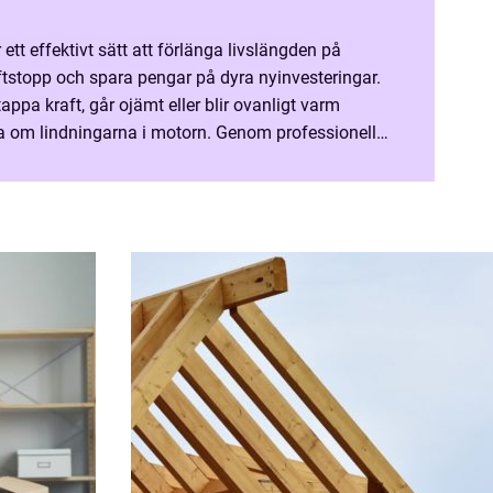
ett effektivt sätt att förlänga livslängden på
ftstopp och spara pengar på dyra nyinvesteringar.
appa kraft, går ojämt eller blir ovanligt varm
a om lindningarna i motorn. Genom professionell
tor få nytt liv och fortsätta leverera trygg dr...