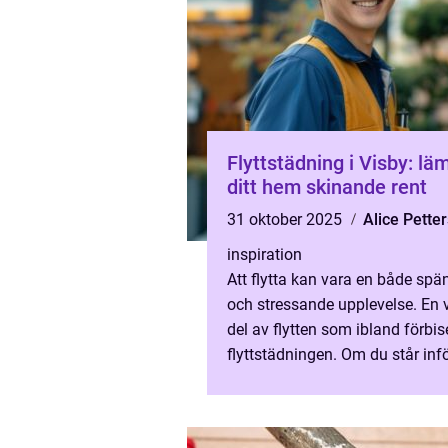
Flyttstädning i Visby: lä
ditt hem skinande rent
31 oktober 2025
Alice Pette
inspiration
Att flytta kan vara en både sp
och stressande upplevelse. En v
del av flytten som ibland förbis
flyttstädningen. Om du står inf
flytt i Visby...