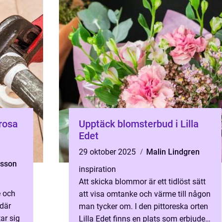
Trosa
Upptäck blomsterbud i Lilla
Edet
29 oktober 2025
Malin Lindgren
tsson
inspiration
Att skicka blommor är ett tidlöst sätt
e och
att visa omtanke och värme till någon
 där
man tycker om. I den pittoreska orten
ar sig
Lilla Edet finns en plats som erbjuder