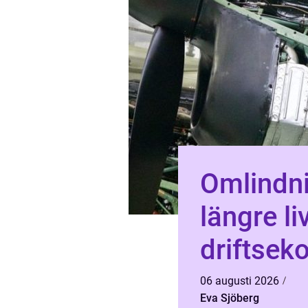
Omlindni
längre l
driftsek
06 augusti 2026
Eva Sjöberg