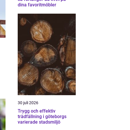
dina favoritmöbler
30 juli 2026
Trygg och effektiv
trädfällning i göteborgs
varierade stadsmiljö