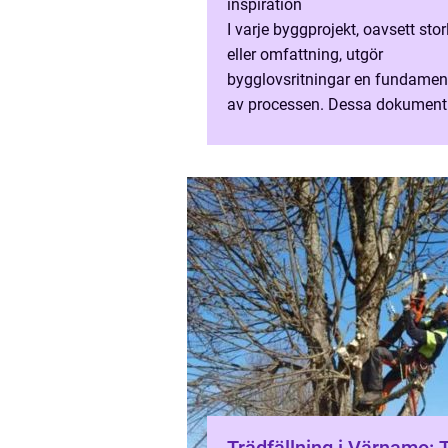
inspiration
I varje byggprojekt, oavsett stor
eller omfattning, utgör
bygglovsritningar en fundament
av processen. Dessa dokument 
bara nödvändiga för att
säkerst&aum...