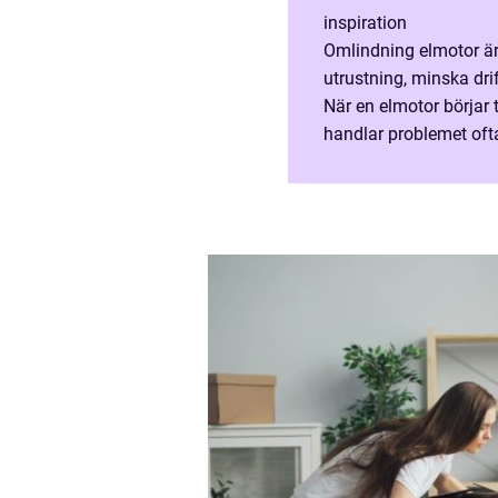
inspiration
Omlindning elmotor är 
utrustning, minska dri
När en elmotor börjar t
handlar problemet oft
service kan en äldre mo