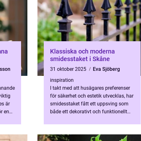
mna
Klassiska och moderna
smidesstaket i Skåne
rsson
31 oktober 2025
Eva Sjöberg
inspiration
ännande
I takt med att husägares preferenser
iktig
för säkerhet och estetik utvecklas, har
es är
smidesstaket fått ett uppsving som
ör en
både ett dekorativt och funktionellt
val för trädg&...