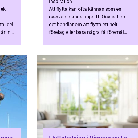
inspiration
lek
Att flytta kan ofta kännas som en
överväldigande uppgift. Oavsett om
al del
det handlar om att flytta ett helt
är inte
företag eller bara några få föremål
från en l&a...