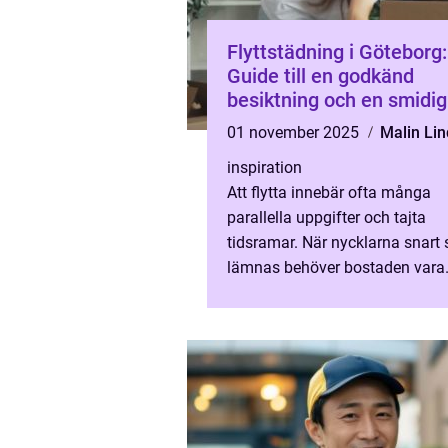
Flyttstädning i Göteborg:
Guide till en godkänd
besiktning och en smidig 
01 november 2025
Malin Li
inspiration
Att flytta innebär ofta många
parallella uppgifter och tajta
tidsramar. När nycklarna snart 
lämnas behöver bostaden vara
skinande ren och redo för besik
Med r&...