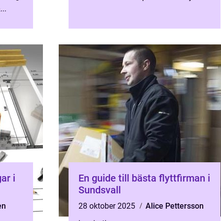
..
just detta med k&aum...
ar i
En guide till bästa flyttfirman i
Sundsvall
en
28 oktober 2025
Alice Pettersson